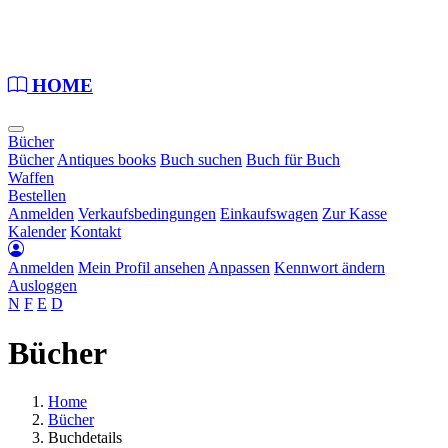
Loading...
HOME
Bücher
Bücher
Antiques books
Buch suchen
Buch für Buch
Waffen
Bestellen
Anmelden
Verkaufsbedingungen
Einkaufswagen
Zur Kasse
Kalender
Kontakt
Anmelden
Mein Profil ansehen
Anpassen
Kennwort ändern
Ausloggen
N
F
E
D
Bücher
Home
Bücher
Buchdetails