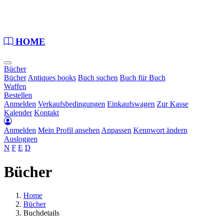
Loading...
HOME
Bücher
Bücher
Antiques books
Buch suchen
Buch für Buch
Waffen
Bestellen
Anmelden
Verkaufsbedingungen
Einkaufswagen
Zur Kasse
Kalender
Kontakt
Anmelden
Mein Profil ansehen
Anpassen
Kennwort ändern
Ausloggen
N
F
E
D
Bücher
Home
Bücher
Buchdetails