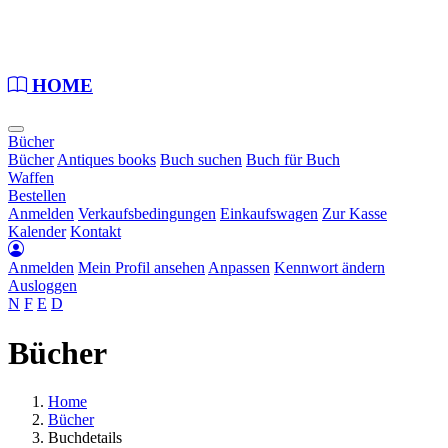
Loading...
HOME
Bücher
Bücher
Antiques books
Buch suchen
Buch für Buch
Waffen
Bestellen
Anmelden
Verkaufsbedingungen
Einkaufswagen
Zur Kasse
Kalender
Kontakt
Anmelden
Mein Profil ansehen
Anpassen
Kennwort ändern
Ausloggen
N
F
E
D
Bücher
Home
Bücher
Buchdetails