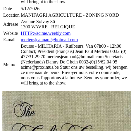
will bring at to the show.
Date
5/12/2026
Location
MANIFAGRI AGRICULTURE - ZONING NORD
Avenue Solvay 86
Adresse
1300 WAVRE BELGIQUE
Website
HTTP://acime.weebly.com
E-mail
mertensjeanpaul@hotmail.com
Bourse - MILITARIA - Ruilbeurs. Van 07h00 - 12h00.
Contact; Président (Français) Jean-Paul Mertens 0032-(0)
477/31.29.70 ​mertensjeanpaul@hotmail.com Secretaris
(Nederlands) Danny De Ghein 0032-(0)15/62.04.95
Memo
acime@proximus.be Stuur ons uw bestelling, wij brengen
ze mee naar de beurs. Envoyer nous votre commande,
nous vous l'apportons à la bourse. Send us your order, we
will bring at to the show.