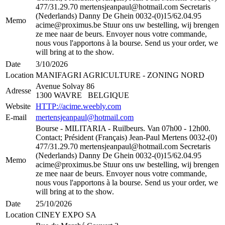
477/31.29.70 ​mertensjeanpaul@hotmail.com Secretaris
(Nederlands) Danny De Ghein 0032-(0)15/62.04.95
Memo
acime@proximus.be Stuur ons uw bestelling, wij brengen
ze mee naar de beurs. Envoyer nous votre commande,
nous vous l'apportons à la bourse. Send us your order, we
will bring at to the show.
Date
3/10/2026
Location
MANIFAGRI AGRICULTURE - ZONING NORD
Avenue Solvay 86
Adresse
1300 WAVRE BELGIQUE
Website
HTTP://acime.weebly.com
E-mail
mertensjeanpaul@hotmail.com
Bourse - MILITARIA - Ruilbeurs. Van 07h00 - 12h00.
Contact; Président (Français) Jean-Paul Mertens 0032-(0)
477/31.29.70 ​mertensjeanpaul@hotmail.com Secretaris
(Nederlands) Danny De Ghein 0032-(0)15/62.04.95
Memo
acime@proximus.be Stuur ons uw bestelling, wij brengen
ze mee naar de beurs. Envoyer nous votre commande,
nous vous l'apportons à la bourse. Send us your order, we
will bring at to the show.
Date
25/10/2026
Location
CINEY EXPO SA