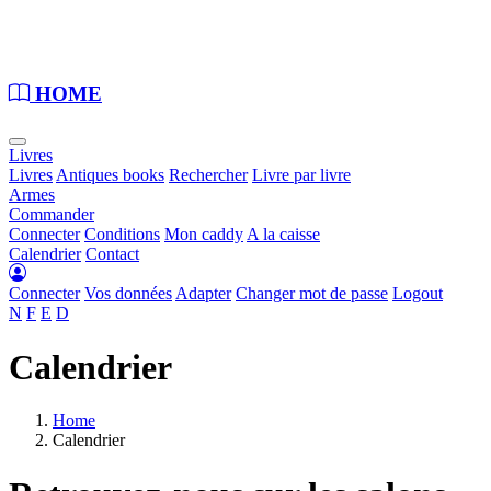
Loading...
HOME
Livres
Livres
Antiques books
Rechercher
Livre par livre
Armes
Commander
Connecter
Conditions
Mon caddy
A la caisse
Calendrier
Contact
Connecter
Vos données
Adapter
Changer mot de passe
Logout
N
F
E
D
Calendrier
Home
Calendrier