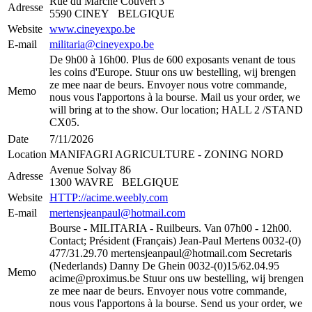
Rue du Marché Couvert 3
Adresse
5590 CINEY BELGIQUE
Website
www.cineyexpo.be
E-mail
militaria@cineyexpo.be
De 9h00 à 16h00. Plus de 600 exposants venant de tous
les coins d'Europe. Stuur ons uw bestelling, wij brengen
ze mee naar de beurs. Envoyer nous votre commande,
Memo
nous vous l'apportons à la bourse. Mail us your order, we
will bring at to the show. Our location; HALL 2 /STAND
CX05.
Date
7/11/2026
Location
MANIFAGRI AGRICULTURE - ZONING NORD
Avenue Solvay 86
Adresse
1300 WAVRE BELGIQUE
Website
HTTP://acime.weebly.com
E-mail
mertensjeanpaul@hotmail.com
Bourse - MILITARIA - Ruilbeurs. Van 07h00 - 12h00.
Contact; Président (Français) Jean-Paul Mertens 0032-(0)
477/31.29.70 ​mertensjeanpaul@hotmail.com Secretaris
(Nederlands) Danny De Ghein 0032-(0)15/62.04.95
Memo
acime@proximus.be Stuur ons uw bestelling, wij brengen
ze mee naar de beurs. Envoyer nous votre commande,
nous vous l'apportons à la bourse. Send us your order, we