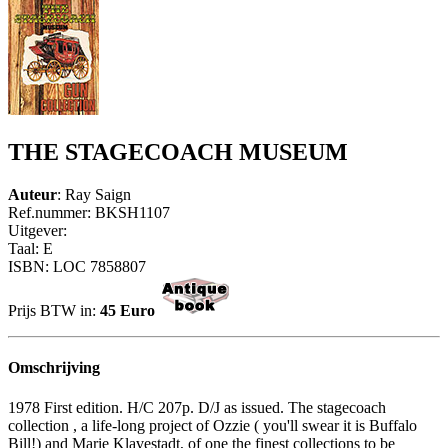
THE STAGECOACH MUSEUM
Auteur
: Ray Saign
Ref.nummer: BKSH1107
Uitgever:
Taal: E
ISBN: LOC 7858807
Prijs BTW in:
45 Euro
Omschrijving
1978 First edition. H/C 207p. D/J as issued. The stagecoach
collection , a life-long project of Ozzie ( you'll swear it is Buffalo
Bill!) and Marie Klavestadt, of one the finest collections to be