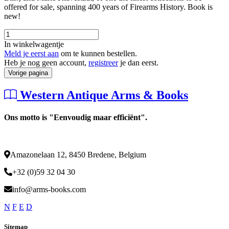
offered for sale, spanning 400 years of Firearms History. Book is
new!
In winkelwagentje
Meld je eerst aan
om te kunnen bestellen.
Heb je nog geen account,
registreer
je dan eerst.
Vorige pagina
Western Antique Arms & Books
Ons motto is "Eenvoudig maar efficiënt".
Amazonelaan 12, 8450 Bredene, Belgium
+32 (0)59 32 04 30
info@arms-books.com
N
F
E
D
Sitemap