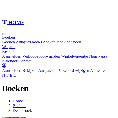
Loading...
HOME
Boeken
Boeken
Antiques books
Zoeken
Boek per boek
Wapens
Bestellen
Aanmelden
Verkoopsvoorwaarden
Winkelwagentje
Naar kassa
Kalender
Contact
Aanmelden
Bekijken
Aanpassen
Paswoord wijzigen
Afmelden
N
F
E
D
Boeken
Home
Boeken
Detail boek