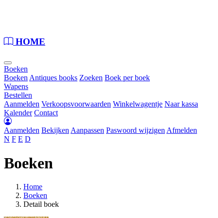
Loading...
HOME
Boeken
Boeken
Antiques books
Zoeken
Boek per boek
Wapens
Bestellen
Aanmelden
Verkoopsvoorwaarden
Winkelwagentje
Naar kassa
Kalender
Contact
Aanmelden
Bekijken
Aanpassen
Paswoord wijzigen
Afmelden
N
F
E
D
Boeken
Home
Boeken
Detail boek