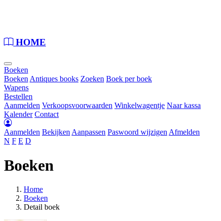
Loading...
HOME
Boeken
Boeken
Antiques books
Zoeken
Boek per boek
Wapens
Bestellen
Aanmelden
Verkoopsvoorwaarden
Winkelwagentje
Naar kassa
Kalender
Contact
Aanmelden
Bekijken
Aanpassen
Paswoord wijzigen
Afmelden
N
F
E
D
Boeken
Home
Boeken
Detail boek