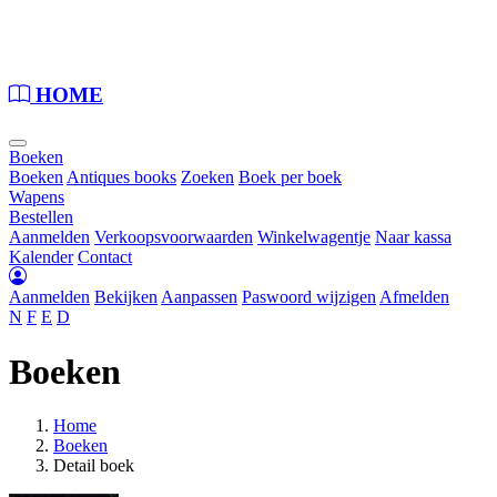
Loading...
HOME
Boeken
Boeken
Antiques books
Zoeken
Boek per boek
Wapens
Bestellen
Aanmelden
Verkoopsvoorwaarden
Winkelwagentje
Naar kassa
Kalender
Contact
Aanmelden
Bekijken
Aanpassen
Paswoord wijzigen
Afmelden
N
F
E
D
Boeken
Home
Boeken
Detail boek