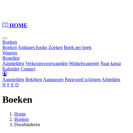
Loading...
HOME
Boeken
Boeken
Antiques books
Zoeken
Boek per boek
Wapens
Bestellen
Aanmelden
Verkoopsvoorwaarden
Winkelwagentje
Naar kassa
Kalender
Contact
Aanmelden
Bekijken
Aanpassen
Paswoord wijzigen
Afmelden
N
F
E
D
Boeken
Home
Boeken
Doorbladeren