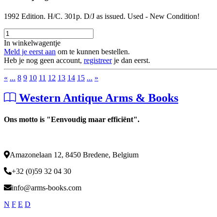
1992 Edition. H/C. 301p. D/J as issued. Used - New Condition!
In winkelwagentje
Meld je eerst aan
om te kunnen bestellen.
Heb je nog geen account,
registreer
je dan eerst.
«
...
8
9
10
11
12
13
14
15
...
»
Western Antique Arms & Books
Ons motto is "Eenvoudig maar efficiënt".
Amazonelaan 12, 8450 Bredene, Belgium
+32 (0)59 32 04 30
info@arms-books.com
N
F
E
D